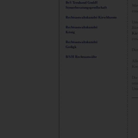
BvS Treuhand GmbH
Wir
Steuerberatungsgesellschaft
ein
Rechtsanwaltskanzlei Kirschbaum
Um 
Rechtsanwaltskanzlei
Bür
König
Kir
zus
Rechtsanwaltskanzlei
Gedigk
Dur
B/S/H Rechtsanwälte
All
Koo
Die
uns
Uns