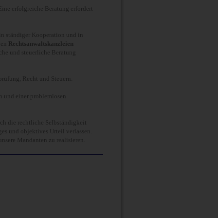
ine erfolgreiche Beratung erfordert
in ständiger Kooperation und in
den
Rechtsanwaltskanzleien
liche und steuerliche Beratung
prüfung, Recht und Steuern.
en und einer problemlosen
h die rechtliche Selbständigkeit
ges und objektives Urteil verlassen.
unsere Mandanten zu realisieren.