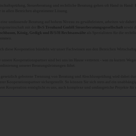
tschaftsprüfung, Steuerberatung und rechtliche Beratung gehen oft Hand in Hand: E
e in allen Bereichen abgestimmte Lösung.
eine umfassende Beratung auf hohem Niveau zu gewährleisten, arbeiten wir daher 
ogemeinschaft mit der
BvS Treuhand GmbH Steuerberatungsgesellschaft
sowie 
schbaum, König, Gedigk und B/S/H Rechtsanwälte
als Spezialisten für die recht
ammen.
ch diese Kooperation bündeln wir unser Fachwissen aus den Bereichen Wirtschafts
e unsere Kooperationspartner sind bei uns im Hause vertreten - was zu kurzen Weg
rdinierung unserer Beratungsleistungen führt.
 gesetzlich gebotene Trennung von Beratung und Abschlussprüfung wird dabei durc
erer Kooperationspartner sichergestellt. So können Sie sich stets auf ein unabhängi
ere Kooperation ermöglicht es uns, auch komplexe und umfangreiche Projekte für 