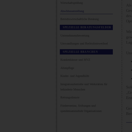
Wirtschaftsprüfung
Als
Gew
Abschlusserstellung
des
Betriebswirtschaftliche Beratung
Opt
SPEZIELLE BERATUNGSFELDER
Wir
Unternehmensbewertung
ges
Lag
Umwandlungen und Rechtsformwechsel
SPEZIELLE BRANCHEN
Uns
Krankenhäuser und MVZ
Altenpflege
Kinder- und Jugendhilfe
Integrationsbetriebe und Werkstätten für
Sof
behinderte Menschen
„Gr
Ers
Rettungsdienste
Fördervereine, Stiftungen und
Ger
spendensammelnde Organisationen
Ber