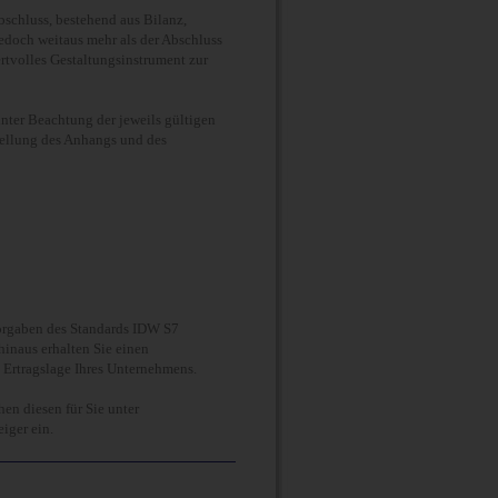
bschluss, bestehend aus Bilanz,
jedoch weitaus mehr als der Abschluss
ertvolles Gestaltungsinstrument zur
unter Beachtung der jeweils gültigen
stellung des Anhangs und des
Vorgaben des Standards IDW S7
hinaus erhalten Sie einen
 Ertragslage Ihres Unternehmens.
en diesen für Sie unter
iger ein.