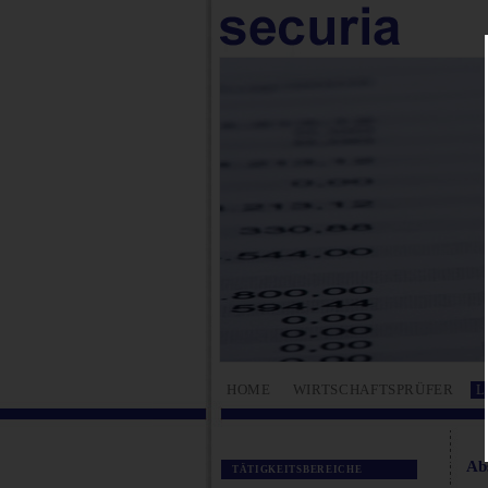
HOME
WIRTSCHAFTSPRÜFER
L
Ab
TÄTIGKEITSBEREICHE