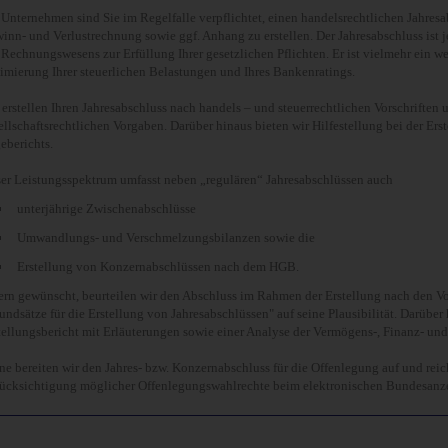
 Unternehmen sind Sie im Regelfalle verpflichtet, einen handelsrechtlichen Jahresa
inn- und Verlustrechnung sowie ggf. Anhang zu erstellen. Der Jahresabschluss ist 
 Rechnungswesens zur Erfüllung Ihrer gesetzlichen Pflichten. Er ist vielmehr ein w
imierung Ihrer steuerlichen Belastungen und Ihres Bankenratings.
 erstellen Ihren Jahresabschluss nach handels – und steuerrechtlichen Vorschriften 
ellschaftsrechtlichen Vorgaben. Darüber hinaus bieten wir Hilfestellung bei der Er
eberichts.
er Leistungsspektrum umfasst neben „regulären“ Jahresabschlüssen auch
unterjährige Zwischenabschlüsse
Umwandlungs- und Verschmelzungsbilanzen sowie die
Erstellung von Konzernabschlüssen nach dem HGB.
ern gewünscht, beurteilen wir den Abschluss im Rahmen der Erstellung nach den 
undsätze für die Erstellung von Jahresabschlüssen" auf seine Plausibilität. Darüber 
tellungsbericht mit Erläuterungen sowie einer Analyse der Vermögens-, Finanz- und
ne bereiten wir den Jahres- bzw. Konzernabschluss für die Offenlegung auf und reich
ücksichtigung möglicher Offenlegungswahlrechte beim elektronischen Bundesanze